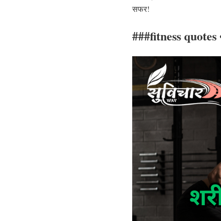
सफर!
###fitness quotes 