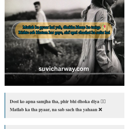
Dost ko apna samjha tha, phir bhi dhoka diya 🙅‍♂️
Matlab ka tha pyaar, na sab sach tha yahaan ❌