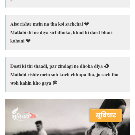
Aise rishte mein na tha koi sachchai 💔
Matlabi dil ne diya sirf dhoka, khud ki dard bhari
kahani 💔
Dosti ki thi shaadi, par zindagi ne dhoka diya 🥀
Matlabi rishte mein sab kuch chhupa tha, jo sach tha
woh kahin kho gaya 💭