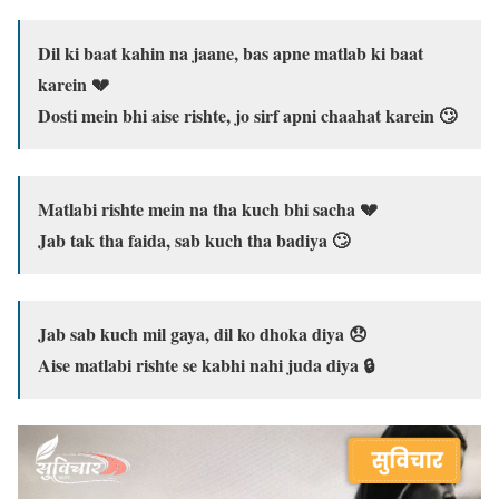
Dil ki baat kahin na jaane, bas apne matlab ki baat
karein 💔
Dosti mein bhi aise rishte, jo sirf apni chaahat karein 🙄
Matlabi rishte mein na tha kuch bhi sacha 💔
Jab tak tha faida, sab kuch tha badiya 🙄
Jab sab kuch mil gaya, dil ko dhoka diya 😞
Aise matlabi rishte se kabhi nahi juda diya 🔒