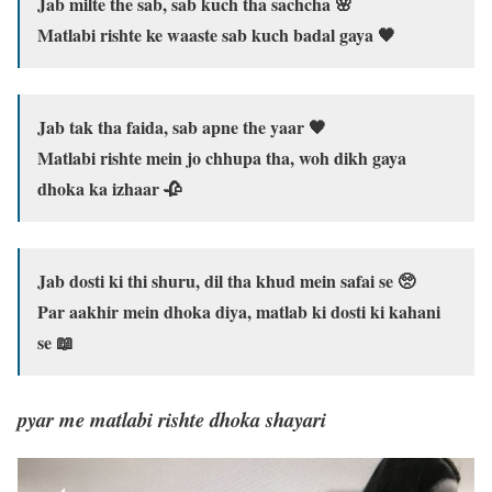
Jab milte the sab, sab kuch tha sachcha 🌸
Matlabi rishte ke waaste sab kuch badal gaya 🖤
Jab tak tha faida, sab apne the yaar 🖤
Matlabi rishte mein jo chhupa tha, woh dikh gaya
dhoka ka izhaar 🥀
Jab dosti ki thi shuru, dil tha khud mein safai se 🥺
Par aakhir mein dhoka diya, matlab ki dosti ki kahani
se 📖
pyar me matlabi rishte dhoka shayari