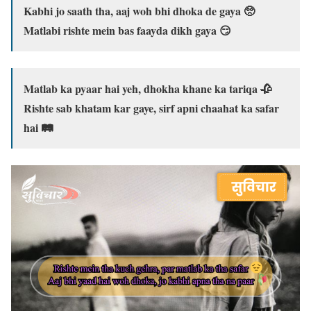
Kabhi jo saath tha, aaj woh bhi dhoka de gaya 🥺
Matlabi rishte mein bas faayda dikh gaya 😏
Matlab ka pyaar hai yeh, dhokha khane ka tariqa 🥀
Rishte sab khatam kar gaye, sirf apni chaahat ka safar
hai 🛤️