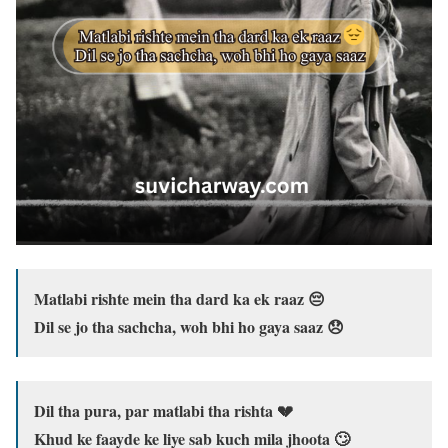
Matlabi rishte mein tha dard ka ek raaz 😔
Dil se jo tha sachcha, woh bhi ho gaya saaz 😞
Dil tha pura, par matlabi tha rishta 💔
Khud ke faayde ke liye sab kuch mila jhoota 🙄