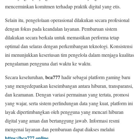
mencerminkan komitmen terhadap praktik digital yang etis.
Selain itu, pengelolaan operasional dilakukan secara profesional
dengan fokus pada keandalan layanan. Pembaruan sistem
dilakukan secara berkala untuk memastikan performa tetap
optimal dan selaras dengan perkembangan teknologi. Konsistensi
ini menunjukkan keseriusan tim pengelola dalam menjaga kualitas
pengalaman pengguna dari waktu ke waktu.
bca777
Secara keseluruhan,
hadir sebagai platform gaming baru
yang mengedepankan keseimbangan antara hiburan, transparansi,
dan keamanan. Dengan variasi permainan yang tertata, promosi
yang wajar, serta sistem perlindungan data yang kuat, platform ini
layak dipertimbangkan oleh pengguna yang mencari hiburan
digital yang aman dan bertanggung jawab. Informasi resmi
mengenai layanan dan pembaruan dapat diakses melalui
https://bca777.online.