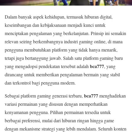
Dalam banyak aspek kehidupan, termasuk hiburan digital,
keseimbangan dan kebijaksanaan menjadi kunci untuk
menciptakan pengalaman yang berkelanjutan. Prinsip ini semakin
relevan seiring berkembangnya industri gaming online, di mana
pengguna membutuhkan platform yang tidak hanya menarik,
tetapi juga bertanggung jawab. Salah satu platform gaming baru
bca777
yang mengadopsi pendekatan tersebut adalah
, yang
dirancang untuk memberikan pengalaman bermain yang stabil
dan terkontrol bagi pengguna modern.
bca777
Sebagai platform gaming generasi terbaru,
menghadirkan
variasi permainan yang disusun dengan memperhatikan
kenyamanan pengguna. Pilihan permainan tersedia untuk
berbagai preferensi, mulai dari hiburan ringan hingga game
dengan mekanisme strategi yang lebih mendalam. Seluruh konten