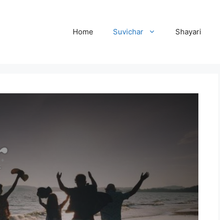
Home
Suvichar
Shayari