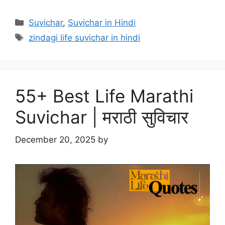
Categories
Suvichar
,
Suvichar in Hindi
Tags
zindagi life suvichar in hindi
55+ Best Life Marathi
Suvichar | मराठी सुविचार
December 20, 2025
by