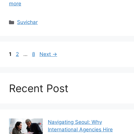
more
Categories
Suvichar
Page
Page
Page
1
2
…
8
Next
→
Recent Post
Navigating Seoul: Why
International Agencies Hire