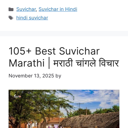
Categories
Suvichar
,
Suvichar in Hindi
Tags
hindi suvichar
105+ Best Suvichar
Marathi | मराठी चांगले विचार
November 13, 2025
by