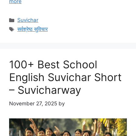
more
Categories
Suvichar
Tags
सर्वश्रेष्ठ सुविचार
100+ Best School
English Suvichar Short
– Suvicharway
November 27, 2025
by