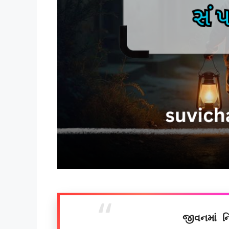
જીવનમાં ન