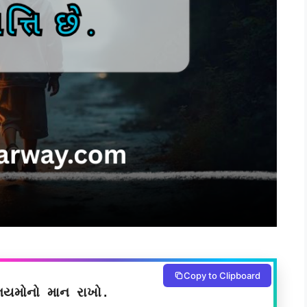
Copy to Clipboard
િયમોનો માન રાખો.