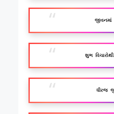
જીવનમાં
શુભ વિચારોથ
ધીરજ જી