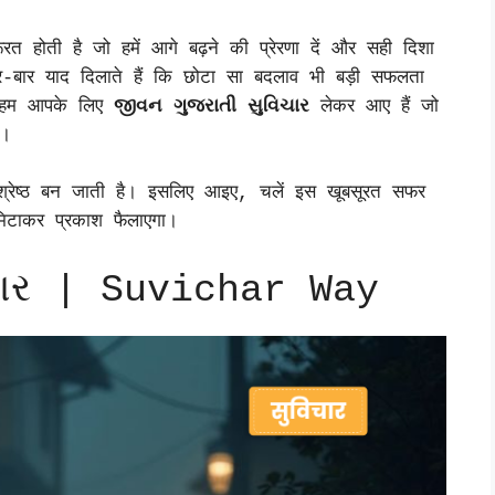
ूरत होती है जो हमें आगे बढ़ने की प्रेरणा दें और सही दिशा
बार-बार याद दिलाते हैं कि छोटा सा बदलाव भी बड़ी सफलता
 हम आपके लिए
જીવન ગુજરાતી સુવિચાર
लेकर आए हैं जो
े।
ी श्रेष्ठ बन जाती है। इसलिए आइए, चलें इस खूबसूरत सफर
िटाकर प्रकाश फैलाएगा।
ચાર | Suvichar Way