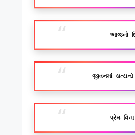
આજનો દિ
જીવનમાં સત્યનો 
પ્રેમ વિન