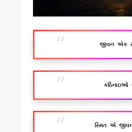
જીવન એક સ
કઠિનાઇઓ જ
સ્મિત એ જીવન