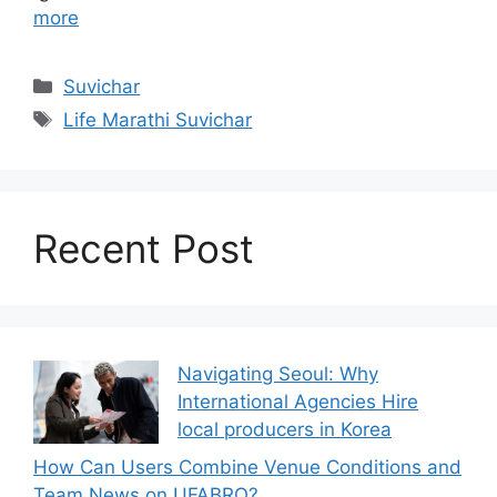
more
Categories
Suvichar
Tags
Life Marathi Suvichar
Recent Post
Navigating Seoul: Why
International Agencies Hire
local producers in Korea
How Can Users Combine Venue Conditions and
Team News on UFABRO?