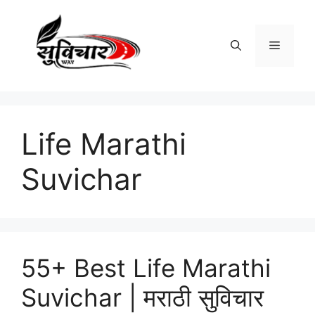
Skip
to
content
Menu
Life Marathi
Suvichar
55+ Best Life Marathi
Suvichar | मराठी सुविचार