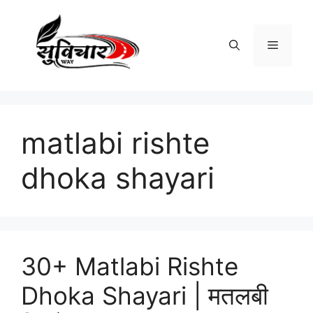
Skip
to
content
Menu
matlabi rishte
dhoka shayari
30+ Matlabi Rishte
Dhoka Shayari | मतलबी